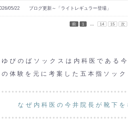
026/05/22
ブログ更新～「ライトレギュラー登場」
前
1
…
14
15
次
ゆびのばソックスは内科医である今
の体験を元に考案した五本指ソック
なぜ内科医の今井院長が靴下を