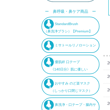
ー 鼻呼吸・鼻ケア商品 ー
StandardBrush
（鼻洗浄ブラシ）【Premium】
ミサトールリノローション
優肌絆 口テープ
2
《140日分》肌に優しい
2
おやすみ のど楽マスク
2
（しっかり口閉じマスク）
2
鼻洗浄・口テープ・腸内サ