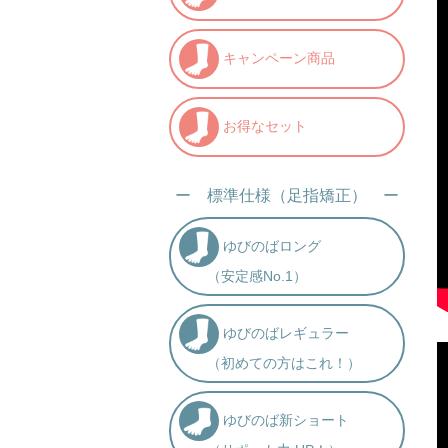
キャンペーン商品
お得なセット
ー 標準仕様（足指矯正） ー
ゆびのばロング
（安定感No.1）
ゆびのばレギュラー
（初めての方はこれ！）
ゆびのば新ショート