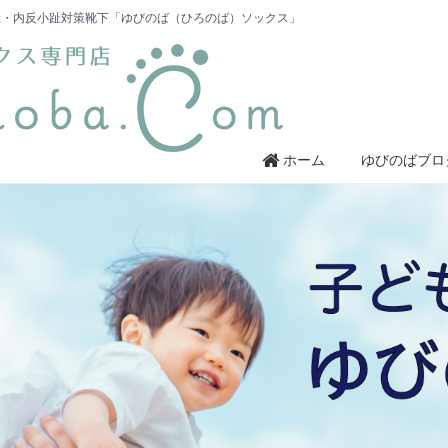
趾・内反小趾対策靴下「ゆびのば（ひろのば）ソックス」
ホーム
ゆびのばブロ