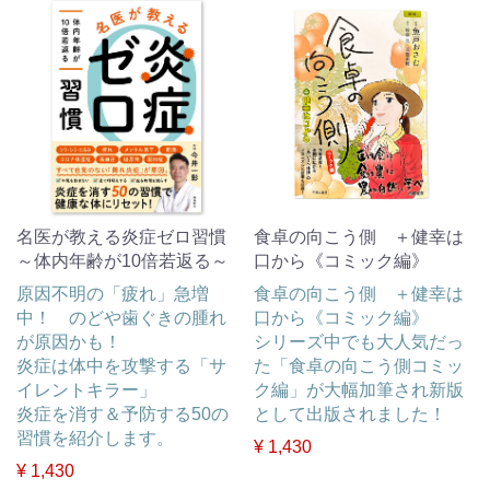
名医が教える炎症ゼロ習慣
食卓の向こう側 ＋健幸は
～体内年齢が10倍若返る～
口から《コミック編》
原因不明の「疲れ」急増
食卓の向こう側 ＋健幸は
中！ のどや歯ぐきの腫れ
口から《コミック編》
が原因かも！
シリーズ中でも大人気だっ
炎症は体中を攻撃する「サ
た「食卓の向こう側コミッ
イレントキラー」
ク編」が大幅加筆され新版
炎症を消す＆予防する50の
として出版されました！
習慣を紹介します。
¥ 1,430
¥ 1,430