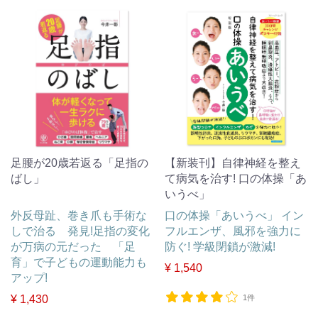
足腰が20歳若返る「足指の
【新装刊】自律神経を整え
ばし」
て病気を治す! 口の体操「あ
いうべ」
外反母趾、巻き爪も手術な
口の体操「あいうべ」 イン
しで治る 発見!足指の変化
フルエンザ、風邪を強力に
が万病の元だった 「足
防ぐ! 学級閉鎖が激減!
育」で子どもの運動能力も
¥ 1,540
アップ!
¥ 1,430
1件