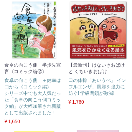
食卓の向こう側 半歩先宣
【最新刊】はないきおばけ
言《コミック編②》
と くちいきおばけ
食卓の向こう側 ＋健幸は
口の体操「あいうべ」 イン
口から《コミック編》
フルエンザ、風邪を強力に
シリーズ中でも大人気だっ
防ぐ! 学級閉鎖が激減!
た「食卓の向こう側コミッ
¥ 1,760
ク編」が大幅加筆され新版
として出版されました！
¥ 1,650