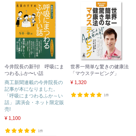
今井院長の新刊! 呼吸にま
世界一簡単な驚きの健康法
つわるふか〜い話
「マウステーピング」
商工新聞連載の今井院長の
¥ 1,320
記事が本になりました。
「呼吸にまつわるふか～い
1件
話」 講演会・ネット限定販
売!
¥ 1,100
1件