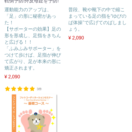
転倒予防!外反母趾を予防!
運動能力のアップは、
普段、靴や靴下の中で縮こ
「足」の形に秘密があっ
まっている足の指を“ゆびの
た！
ば体操"で広げてのばしまし
【サポーターの効果】足の
ょう。
形を形成し、足指をきちん
¥ 2,090
と広げる！！
「ふみふみサポーター」を
つけて歩けば、足指が伸び
て広がり、足が本来の形に
矯正されます。
¥ 2,090
3件