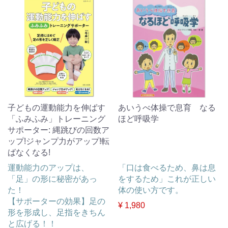
子どもの運動能力を伸ばす
あいうべ体操で息育 なる
「ふみふみ」トレーニング
ほど呼吸学
サポーター: 縄跳びの回数ア
ップ!ジャンプ力がアップ!転
ばなくなる!
運動能力のアップは、
「口は食べるため、鼻は息
「足」の形に秘密があっ
をするため」これが正しい
た！
体の使い方です。
【サポーターの効果】足の
¥ 1,980
形を形成し、足指をきちん
と広げる！！