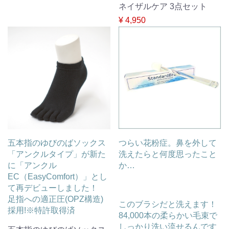
ネイザルケア 3点セット
¥ 4,950
五本指のゆびのばソックス
つらい花粉症。鼻を外して
「アンクルタイプ」が新た
洗えたらと何度思ったこと
に「アンクル
か…
EC（EasyComfort）」とし
て再デビューしました！
足指への適正圧(OPZ構造)
このブラシだと洗えます！
採用!※特許取得済
84,000本の柔らかい毛束で
しっかり洗い流せるんです