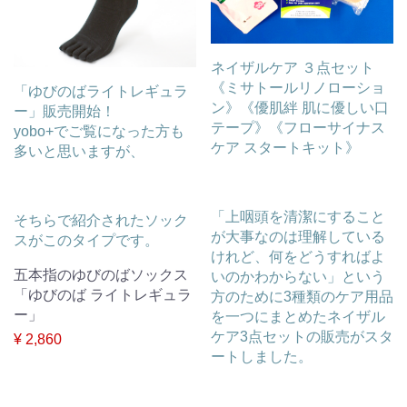
ネイザルケア ３点セット
《ミサトールリノローショ
「ゆびのばライトレギュラ
ン》《優肌絆 肌に優しい口
ー」販売開始！
テープ》《フローサイナス
yobo+でご覧になった方も
ケア スタートキット》
多いと思いますが、
「上咽頭を清潔にすること
そちらで紹介されたソック
が大事なのは理解している
スがこのタイプです。
けれど、何をどうすればよ
五本指のゆびのばソックス
いのかわからない」という
「ゆびのば ライトレギュラ
方のために3種類のケア用品
ー」
を一つにまとめたネイザル
ケア3点セットの販売がスタ
¥ 2,860
ートしました。