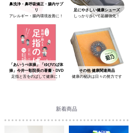
鼻洗浄・鼻呼吸矯正・腸内サプ
リ
足にやさしい健康シューズ
アレルギー・腸内環境改善に！
しっかり歩いて足腰強化！
「あいうべ体操」「ゆびのば体
操」今井一彰院長の著書・DVD
その他 健康関連商品
足指と舌をのばして健康に！
健康の秘訣は日々の努力です
新着商品