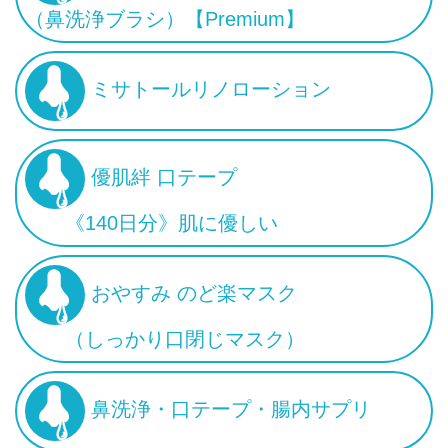
（鼻洗浄ブラシ）【Premium】
ミサトールリノローション
優肌絆 口テープ
《140日分》肌に優しい
おやすみ のど楽マスク
（しっかり口閉じマスク）
鼻洗浄・口テープ・腸内サプリ