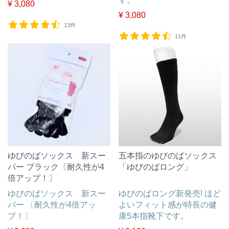
¥ 3,080
¥ 3,080
13件
11件
ゆびのばソックス 新スー
五本指のゆびのばソックス
パー ブラック〔耐久性が4
「ゆびのばロング」
倍アップ！〕
ゆびのばソックス 新スー
ゆびのばロング新発売! ほど
パー 〔耐久性が4倍アッ
よいフィット感が特長の健
プ！〕
康5本指靴下です。