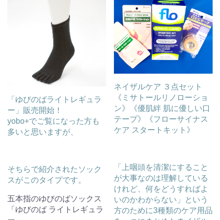
ネイザルケア ３点セット
《ミサトールリノローショ
「ゆびのばライトレギュラ
ン》《優肌絆 肌に優しい口
ー」販売開始！
テープ》《フローサイナス
yobo+でご覧になった方も
ケア スタートキット》
多いと思いますが、
「上咽頭を清潔にすること
そちらで紹介されたソック
が大事なのは理解している
スがこのタイプです。
けれど、何をどうすればよ
五本指のゆびのばソックス
いのかわからない」という
「ゆびのば ライトレギュラ
方のために3種類のケア用品