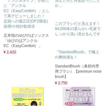
「アンクルタイプ」が新た
洗えたらと何度思ったこと
に「アンクル
か…
EC（EasyComfort）」とし
て再デビューしました！
足指への適正圧(OPZ構造)
このブラシだと洗えます！
採用!※特許取得済
84,000本の柔らかい毛束で
しっかり洗い流せるんです
五本指のゆびのばソックス
「ゆびのばアンクル
EC（EasyComfort）」
『StandardBrush』で極上
¥ 2,420
の爽快感を！
StandardBrush（鼻腔内専
用ブラシ）【premium nose
brush】
¥ 2,750