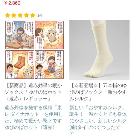
¥ 2,860
1件
【新商品】遠赤効果の暖か
【☆新登場☆】五本指のゆ
ソックス「ゆびのばホット
びのばソックス「新おやす
（遠赤）レギュラー」
みシルク」
遠赤外線を発する繊維「東
新しい「おやすみシルク」
レ ダイナホット」を使用し
誕生！ 温かくとても身体
た、極めて暖かい靴下です
にやさしい、新しいシルク
ゆびのばホット《遠赤》
(絹)タイプのくつしたで
す。