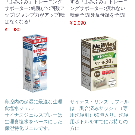
「ふみふみ」トレーニング
する「ふみふみ」トレーニ
サポーター: 縄跳びの回数ア
ングサポーター: 疲れない!
ップ!ジャンプ力がアップ!転
転倒予防!外反母趾を予防!
ばなくなる!
¥ 2,090
¥ 1,980
鼻腔内の保湿に最適な生理
サイナス・リンス リフィル
食塩水ジェル
は、調合済みサッシェ（専
サイナスジェルスプレーは
用洗浄剤）60包入り。洗浄
生理食塩水をベースにした
用ボトルをすでにお持ちの
保湿特化ジェルです。
方に！