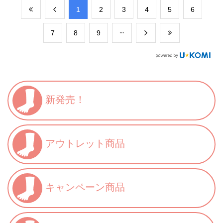
​1
​2
​3
​4
​5
​6
​7
​8
​9
新発売！
アウトレット商品
キャンペーン商品