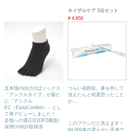
ネイザルケア 3点セット
¥ 4,950
五本指のゆびのばソックス
つらい花粉症。鼻を外して
「アンクルタイプ」が新た
洗えたらと何度思ったこと
に「アンクル
か…
EC（EasyComfort）」とし
て再デビューしました！
足指への適正圧(OPZ構造)
このブラシだと洗えます！
採用!※特許取得済
84,000本の柔らかい毛束で