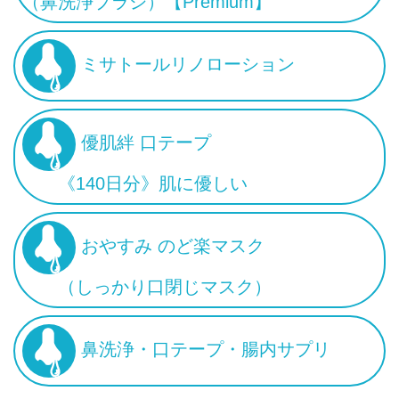
（鼻洗浄ブラシ）【Premium】
ミサトールリノローション
優肌絆 口テープ
《140日分》肌に優しい
おやすみ のど楽マスク
（しっかり口閉じマスク）
鼻洗浄・口テープ・腸内サプリ