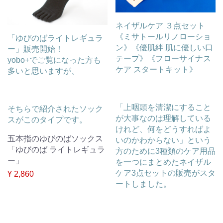
ネイザルケア ３点セット
《ミサトールリノローショ
「ゆびのばライトレギュラ
ン》《優肌絆 肌に優しい口
ー」販売開始！
テープ》《フローサイナス
yobo+でご覧になった方も
ケア スタートキット》
多いと思いますが、
「上咽頭を清潔にすること
そちらで紹介されたソック
が大事なのは理解している
スがこのタイプです。
けれど、何をどうすればよ
五本指のゆびのばソックス
いのかわからない」という
「ゆびのば ライトレギュラ
方のために3種類のケア用品
ー」
を一つにまとめたネイザル
ケア3点セットの販売がスタ
¥ 2,860
ートしました。