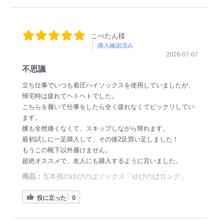
こぺたん様
購入確認済み
2026-07-07
不思議
立ち仕事でいつも着圧ハイソックスを使用していましたが、
帰宅時は疲れてヘトヘトでした。
こちらを履いて仕事をしたら全く疲れなくてビックリしてい
ます。
腰も全然痛くなくて、スキップしながら帰れます。
最初試しに一足購入して、その後2足買い足しました！
もうこの靴下以外履けません。
超絶オススメで、友人にも購入するように言いました。
商品：
五本指のゆびのばソックス「ゆびのばロング」
役に立った
0