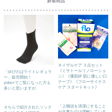
新着商品
ネイザルケア ３点セット
《ミサトールリノローショ
「ゆびのばライトレギュラ
ン》《優肌絆 肌に優しい口
ー」販売開始！
テープ》《フローサイナス
yobo+でご覧になった方も
ケア スタートキット》
多いと思いますが、
「上咽頭を清潔にすること
そちらで紹介されたソック
が大事なのは理解している