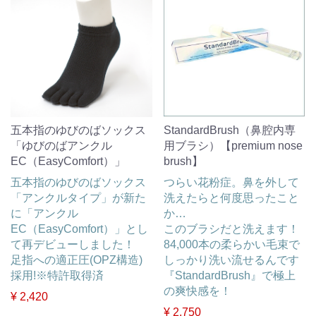
五本指のゆびのばソックス
StandardBrush（鼻腔内専
「ゆびのばアンクル
用ブラシ）【premium nose
EC（EasyComfort）」
brush】
五本指のゆびのばソックス
つらい花粉症。鼻を外して
「アンクルタイプ」が新た
洗えたらと何度思ったこと
に「アンクル
か…
EC（EasyComfort）」とし
このブラシだと洗えます！
て再デビューしました！
84,000本の柔らかい毛束で
足指への適正圧(OPZ構造)
しっかり洗い流せるんです
採用!※特許取得済
『StandardBrush』で極上
の爽快感を！
¥ 2,420
¥ 2,750