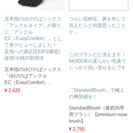
五本指のゆびのばソックス
つらい花粉症。鼻を外して
「アンクルタイプ」が新た
洗えたらと何度思ったこと
に「アンクル
か…
EC（EasyComfort）」とし
て再デビューしました！
足指への適正圧(OPZ構造)
このブラシだと洗えます！
採用!※特許取得済
84,000本の柔らかい毛束で
しっかり洗い流せるんです
五本指のゆびのばソックス
「ゆびのばアンクル
EC（EasyComfort）」
『StandardBrush』で極上
¥ 2,420
の爽快感を！
StandardBrush（鼻腔内専
用ブラシ）【premium nose
brush】
¥ 2,750