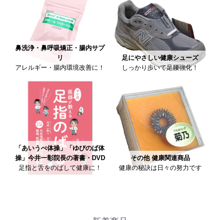
鼻洗浄・鼻呼吸矯正・腸内サプ
リ
足にやさしい健康シューズ
アレルギー・腸内環境改善に！
しっかり歩いて足腰強化！
「あいうべ体操」「ゆびのば体
操」今井一彰院長の著書・DVD
その他 健康関連商品
足指と舌をのばして健康に！
健康の秘訣は日々の努力です