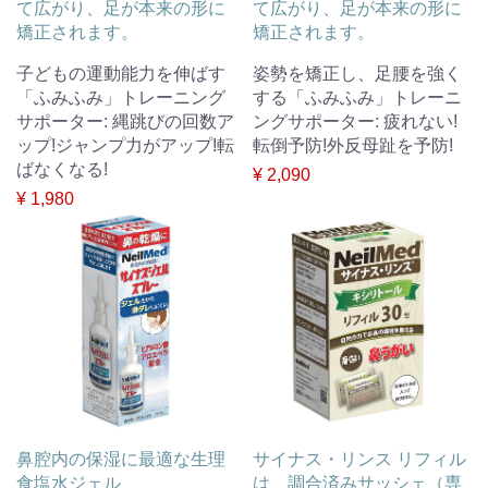
て広がり、足が本来の形に
て広がり、足が本来の形に
矯正されます。
矯正されます。
子どもの運動能力を伸ばす
姿勢を矯正し、足腰を強く
「ふみふみ」トレーニング
する「ふみふみ」トレーニ
サポーター: 縄跳びの回数ア
ングサポーター: 疲れない!
ップ!ジャンプ力がアップ!転
転倒予防!外反母趾を予防!
ばなくなる!
¥ 2,090
¥ 1,980
鼻腔内の保湿に最適な生理
サイナス・リンス リフィル
食塩水ジェル
は、調合済みサッシェ（専