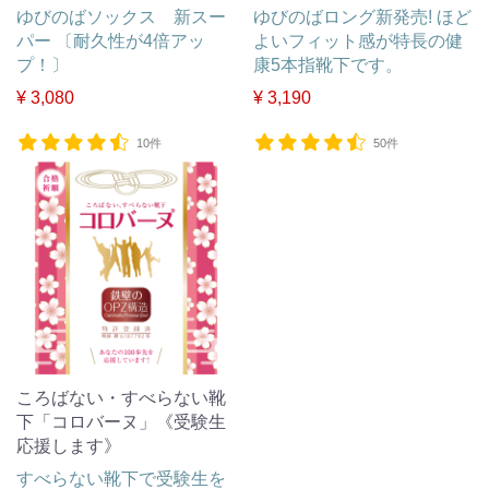
ゆびのばソックス 新スー
ゆびのばロング新発売! ほど
パー 〔耐久性が4倍アッ
よいフィット感が特長の健
プ！〕
康5本指靴下です。
¥ 3,080
¥ 3,190
10件
50件
ころばない・すべらない靴
下「コロバーヌ」《受験生
応援します》
すべらない靴下で受験生を