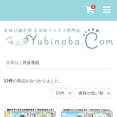
Menu
0
全商品
外反母趾
13
件
の商品がみつかりました。