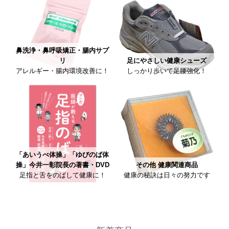
鼻洗浄・鼻呼吸矯正・腸内サプ
リ
足にやさしい健康シューズ
アレルギー・腸内環境改善に！
しっかり歩いて足腰強化！
「あいうべ体操」「ゆびのば体
操」今井一彰院長の著書・DVD
その他 健康関連商品
足指と舌をのばして健康に！
健康の秘訣は日々の努力です