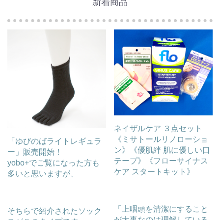
新着商品
ネイザルケア ３点セット
《ミサトールリノローショ
「ゆびのばライトレギュラ
ン》《優肌絆 肌に優しい口
ー」販売開始！
テープ》《フローサイナス
yobo+でご覧になった方も
ケア スタートキット》
多いと思いますが、
「上咽頭を清潔にすること
そちらで紹介されたソック
が大事なのは理解している