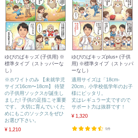
ゆびのばキッズ (子供用) ※
ゆびのばキッズplus+ (子供
標準タイプ（ストッパーな
用) ※標準タイプ（ストッパ
し）
ーなし）
※ホワイトのみ 【未就学児
適用サイズは「18cm-
サイズ16cm〜18cm】 待望
20cm」小学校低学年のお子
の子供用ソックスが誕生し
様にピッタリ。
ました! 子供の足指こそ重要
丈はレギュラー丈ですので
です。 大切に育んでいくた
サポート力は抜群です！
めにもこのソックスをぜひ
¥ 1,320
お選び下さい。
¥ 1,210
5件