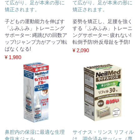
て広がり、足が本来の形に
て広がり、足が本来の形に
矯正されます。
矯正されます。
子どもの運動能力を伸ばす
姿勢を矯正し、足腰を強く
「ふみふみ」トレーニング
する「ふみふみ」トレーニ
サポーター: 縄跳びの回数ア
ングサポーター: 疲れない!
ップ!ジャンプ力がアップ!転
転倒予防!外反母趾を予防!
ばなくなる!
¥ 2,090
¥ 1,980
鼻腔内の保湿に最適な生理
サイナス・リンス リフィル
食塩水ジェル
は、調合済みサッシェ（専