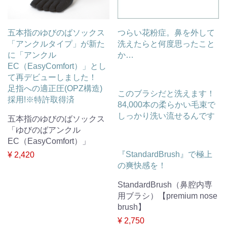
五本指のゆびのばソックス
つらい花粉症。鼻を外して
「アンクルタイプ」が新た
洗えたらと何度思ったこと
に「アンクル
か…
EC（EasyComfort）」とし
て再デビューしました！
足指への適正圧(OPZ構造)
このブラシだと洗えます！
採用!※特許取得済
84,000本の柔らかい毛束で
しっかり洗い流せるんです
五本指のゆびのばソックス
「ゆびのばアンクル
EC（EasyComfort）」
『StandardBrush』で極上
¥ 2,420
の爽快感を！
StandardBrush（鼻腔内専
用ブラシ）【premium nose
brush】
¥ 2,750