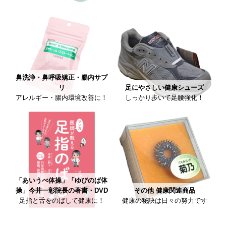
鼻洗浄・鼻呼吸矯正・腸内サプ
リ
足にやさしい健康シューズ
アレルギー・腸内環境改善に！
しっかり歩いて足腰強化！
「あいうべ体操」「ゆびのば体
操」今井一彰院長の著書・DVD
その他 健康関連商品
足指と舌をのばして健康に！
健康の秘訣は日々の努力です