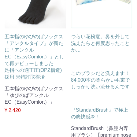
五本指のゆびのばソックス
つらい花粉症。鼻を外して
「アンクルタイプ」が新た
洗えたらと何度思ったこと
に「アンクル
か…
EC（EasyComfort）」とし
て再デビューしました！
足指への適正圧(OPZ構造)
このブラシだと洗えます！
採用!※特許取得済
84,000本の柔らかい毛束で
しっかり洗い流せるんです
五本指のゆびのばソックス
「ゆびのばアンクル
EC（EasyComfort）」
『StandardBrush』で極上
¥ 2,420
の爽快感を！
StandardBrush（鼻腔内専
用ブラシ）【premium nose