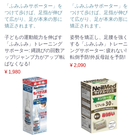
「ふみふみサポーター」を
「ふみふみサポーター」を
つけて歩けば、足指が伸び
つけて歩けば、足指が伸び
て広がり、足が本来の形に
て広がり、足が本来の形に
矯正されます。
矯正されます。
子どもの運動能力を伸ばす
姿勢を矯正し、足腰を強く
「ふみふみ」トレーニング
する「ふみふみ」トレーニ
サポーター: 縄跳びの回数ア
ングサポーター: 疲れない!
ップ!ジャンプ力がアップ!転
転倒予防!外反母趾を予防!
ばなくなる!
¥ 2,090
¥ 1,980