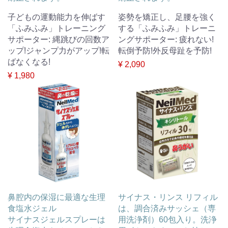
子どもの運動能力を伸ばす
姿勢を矯正し、足腰を強く
「ふみふみ」トレーニング
する「ふみふみ」トレーニ
サポーター: 縄跳びの回数ア
ングサポーター: 疲れない!
ップ!ジャンプ力がアップ!転
転倒予防!外反母趾を予防!
ばなくなる!
¥ 2,090
¥ 1,980
鼻腔内の保湿に最適な生理
サイナス・リンス リフィル
食塩水ジェル
は、調合済みサッシェ（専
サイナスジェルスプレーは
用洗浄剤）60包入り。洗浄