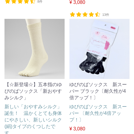
8件
¥ 3,080
13件
【☆新登場☆】五本指のゆ
ゆびのばソックス 新スー
びのばソックス「新おやす
パー ブラック〔耐久性が4
みシルク」
倍アップ！〕
新しい「おやすみシルク」
ゆびのばソックス 新スー
誕生！ 温かくとても身体
パー 〔耐久性が4倍アッ
にやさしい、新しいシルク
プ！〕
(絹)タイプのくつしたで
¥ 3,080
す。