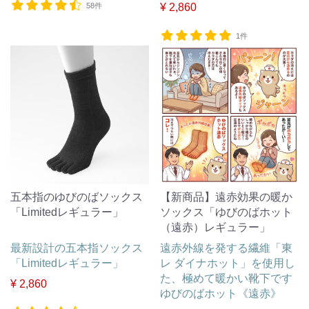
58件
¥ 2,860
1件
五本指のゆびのばソックス
【新商品】遠赤効果の暖か
「Limitedレギュラー」
ソックス「ゆびのばホット
（遠赤）レギュラー」
最新設計の五本指ソックス
遠赤外線を発する繊維「東
「Limitedレギュラー」
レ ダイナホット」を使用し
た、極めて暖かい靴下です
¥ 2,860
ゆびのばホット《遠赤》