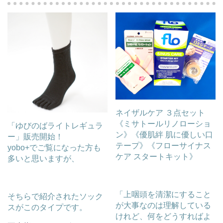
ネイザルケア ３点セット
《ミサトールリノローショ
「ゆびのばライトレギュラ
ン》《優肌絆 肌に優しい口
ー」販売開始！
テープ》《フローサイナス
yobo+でご覧になった方も
ケア スタートキット》
多いと思いますが、
「上咽頭を清潔にすること
そちらで紹介されたソック
が大事なのは理解している
スがこのタイプです。
けれど、何をどうすればよ