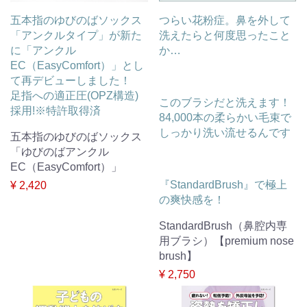
五本指のゆびのばソックス
つらい花粉症。鼻を外して
「アンクルタイプ」が新た
洗えたらと何度思ったこと
に「アンクル
か…
EC（EasyComfort）」とし
て再デビューしました！
足指への適正圧(OPZ構造)
このブラシだと洗えます！
採用!※特許取得済
84,000本の柔らかい毛束で
しっかり洗い流せるんです
五本指のゆびのばソックス
「ゆびのばアンクル
EC（EasyComfort）」
『StandardBrush』で極上
¥ 2,420
の爽快感を！
StandardBrush（鼻腔内専
用ブラシ）【premium nose
brush】
¥ 2,750