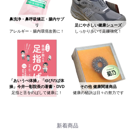
鼻洗浄・鼻呼吸矯正・腸内サプ
リ
足にやさしい健康シューズ
アレルギー・腸内環境改善に！
しっかり歩いて足腰強化！
「あいうべ体操」「ゆびのば体
操」今井一彰院長の著書・DVD
その他 健康関連商品
足指と舌をのばして健康に！
健康の秘訣は日々の努力です
新着商品