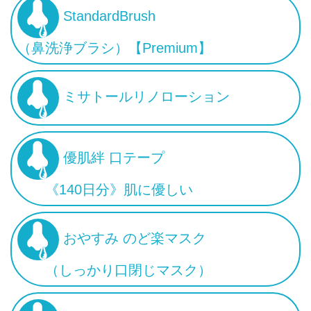
StandardBrush
（鼻洗浄ブラシ）【Premium】
ミサトールリノローション
優肌絆 口テープ
《140日分》肌に優しい
おやすみ のど楽マスク
（しっかり口閉じマスク）