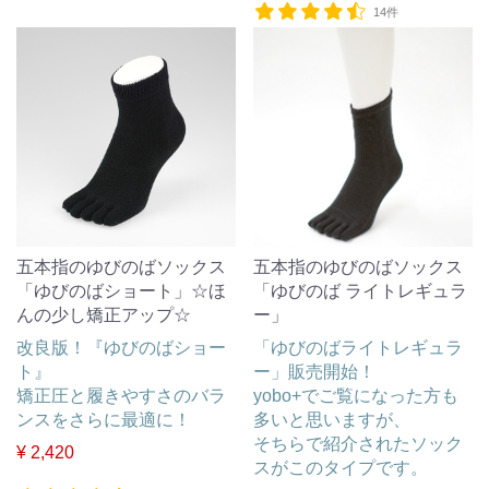
14件
五本指のゆびのばソックス
五本指のゆびのばソックス
「ゆびのばショート」☆ほ
「ゆびのば ライトレギュラ
んの少し矯正アップ☆
ー」
改良版！『ゆびのばショー
「ゆびのばライトレギュラ
ト』
ー」販売開始！
矯正圧と履きやすさのバラ
yobo+でご覧になった方も
ンスをさらに最適に！
多いと思いますが、
そちらで紹介されたソック
¥ 2,420
スがこのタイプです。