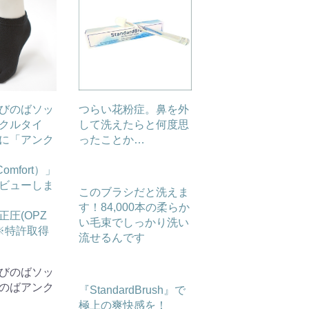
びのばソッ
つらい花粉症。鼻を外
クルタイ
して洗えたらと何度思
に「アンク
ったことか…
omfort）」
ビューしま
このブラシだと洗えま
す！84,000本の柔らか
圧(OPZ
い毛束でしっかり洗い
!※特許取得
流せるんです
びのばソッ
のばアンク
『StandardBrush』で
極上の爽快感を！