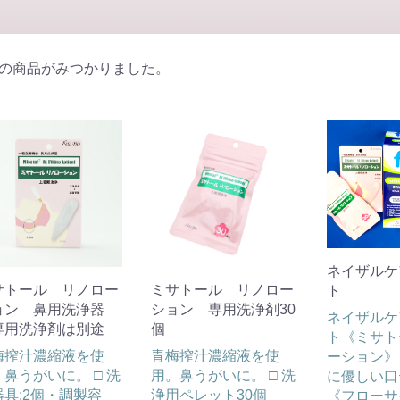
の商品がみつかりました。
ネイザルケ
サトール リノロー
ミサトール リノロー
ト
ョン 鼻用洗浄器
ション 専用洗浄剤30
ネイザルケ
専用洗浄剤は別途
個
ト《ミサト
梅搾汁濃縮液を使
青梅搾汁濃縮液を使
ーション》
鼻うがいに。 □ 洗
用。鼻うがいに。 □ 洗
に優しい口
器具:2個・調製容
浄用ペレット30個
《フローサ