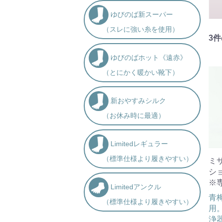
ゆびのば新スーパー
（スレに強い糸を使用）
3
件
ゆびのばホット《遠赤》
（とにかく暖かい靴下）
新おやすみシルク
（お休み時に最適）
Limitedレギュラー
（標準仕様より履きやすい）
ミ
シ
※
Limitedアンクル
青
（標準仕様より履きやすい）
用。
浄