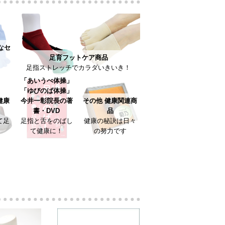
なセ
足育フットケア商品
足指ストレッチでカラダいきいき！
「あいうべ体操」
「ゆびのば体操」
健康
今井一彰院長の著
その他 健康関連商
書・DVD
品
て足
足指と舌をのばし
健康の秘訣は日々
て健康に！
の努力です