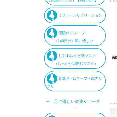
（鼻洗浄ブラシ）【Premium】
ミサトールリノローション
優肌絆 口テープ
《140日分》肌に優しい
おやすみ のど楽マスク
医
（しっかり口閉じマスク）
鼻洗浄・口テープ・腸内サ
プリ
ー 足に優しい健康シューズ
ー