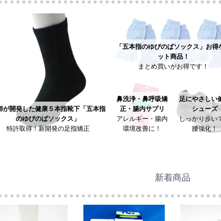
「五本指のゆびのばソックス」お得
ット商品！
まとめ買いがお得です！
鼻洗浄・鼻呼吸矯
足にやさしい
正・腸内サプリ
シューズ
師が開発した健康５本指靴下「五本指
アレルギー・腸内
しっかり歩い
のゆびのばソックス」
環境改善に！
腰強化！
特許取得！新開発の足指矯正
新着商品