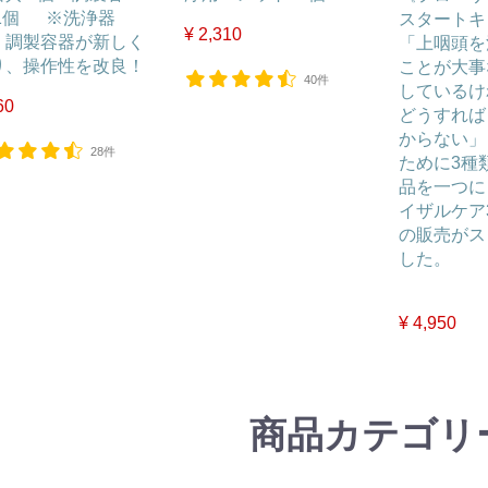
:1個 ※洗浄器
スタートキ
¥ 2,310
、調製容器が新しく
「上咽頭を
り、操作性を改良！
ことが大事
40件
しているけ
60
どうすれば
からない」
28件
ために3種
品を一つに
イザルケア
の販売がス
した。
¥ 4,950
商品カテゴリ