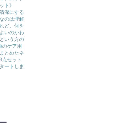
ット》
清潔にする
なのは理解
れど、何を
よいのかわ
という方の
類のケア用
まとめたネ
3点セット
タートしま
ー