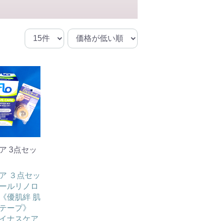
ア 3点セッ
ア ３点セッ
ールリノロ
《優肌絆 肌
テープ》
イナスケア