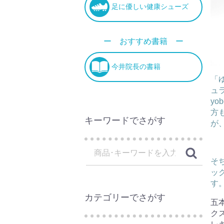
足に優しい健康シューズ
ー おすすめ書籍 ー
今井院長の書籍
「
ュ
yo
方
キーワードでさがす
が
そ
ッ
す
カテゴリーでさがす
五
ク