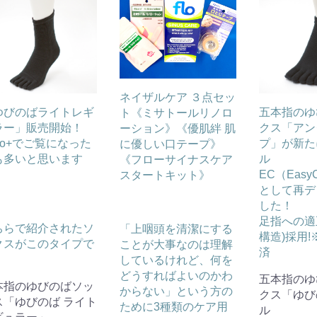
ネイザルケア ３点セッ
ゆびのばライトレギ
五本指のゆ
ト《ミサトールリノロ
ラー」販売開始！
クス「アン
ーション》《優肌絆 肌
bo+でご覧になった
プ」が新た
に優しい口テープ》
も多いと思います
ル
《フローサイナスケア
、
EC（EasyC
スタートキット》
として再デ
した！
足指への適正
ちらで紹介されたソ
「上咽頭を清潔にする
構造)採用
クスがこのタイプで
ことが大事なのは理解
済
。
しているけれど、何を
どうすればよいのかわ
五本指のゆ
本指のゆびのばソッ
からない」という方の
クス「ゆび
ス「ゆびのば ライト
ために3種類のケア用
ル