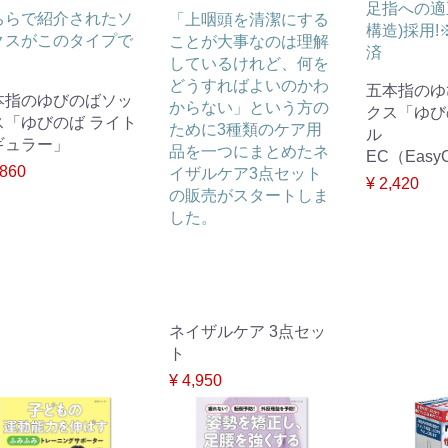
足指への適正
ちらで紹介されたソ
「上咽頭を清潔にする
構造)採用
クスがこのタイプで
ことが大事なのは理解
済
。
しているけれど、何を
どうすればよいのかわ
五本指のゆ
本指のゆびのばソッ
からない」という方の
クス「ゆび
ス「ゆびのば ライト
ために3種類のケア用
ル
ギュラー」
品を一つにまとめたネ
EC（EasyC
,860
イザルケア3点セット
¥ 2,420
の販売がスタートしま
した。
ネイザルケア 3点セッ
ト
¥ 4,950