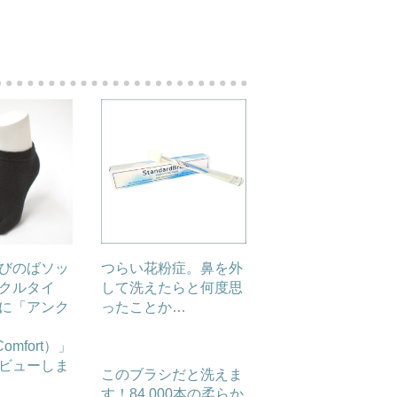
びのばソッ
つらい花粉症。鼻を外
クルタイ
して洗えたらと何度思
に「アンク
ったことか…
omfort）」
ビューしま
このブラシだと洗えま
す！84,000本の柔らか