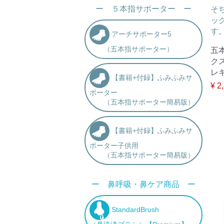
ー ５本指サポーター ー
そ
ッ
す
アーチサポーター5
（五本指サポーター）
五
ク
レ
【書籍+付録】ふみふみサ
¥ 2
ポーター
（五本指サポーター簡易版）
【書籍+付録】ふみふみサ
ポーター子供用
（五本指サポーター簡易版）
ー 鼻呼吸・鼻ケア商品 ー
StandardBrush