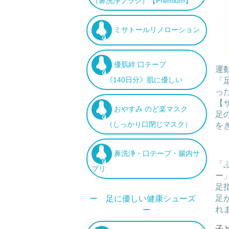
（鼻洗浄ブラシ）【Premium】
ミサトールリノローション
優肌絆 口テープ
運
《140日分》肌に優しい
「
っ
【
おやすみ のど楽マスク
足
（しっかり口閉じマスク）
を
鼻洗浄・口テープ・腸内サ
「
プリ
ー
足
足
ー 足に優しい健康シューズ
れ
ー
子