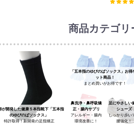
商品カテゴリ
「五本指のゆびのばソックス」お得
ット商品！
まとめ買いがお得です！
鼻洗浄・鼻呼吸矯
足にやさしい
正・腸内サプリ
シューズ
師が開発した健康５本指靴下「五本指
アレルギー・腸内
しっかり歩い
のゆびのばソックス」
環境改善に！
腰強化！
特許取得！新開発の足指矯正