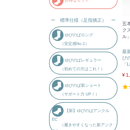
ー 標準仕様（足指矯正） ー
五
クス
ゆびのばロング
ル
（安定感No.1）
最
び
ゆびのばレギュラー
「L
（初めての方はこれ！）
¥ 1
ゆびのば新ショート
（サポート力 UP！）
【新】ゆびのばアンクル
EC
（履きやすくなった新アンク