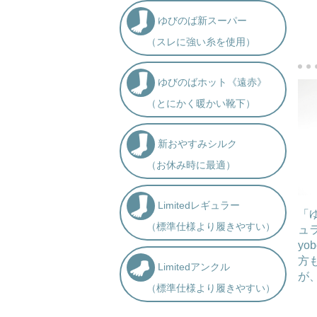
ゆびのば新スーパー
（スレに強い糸を使用）
ゆびのばホット《遠赤》
（とにかく暖かい靴下）
新おやすみシルク
（お休み時に最適）
Limitedレギュラー
「
（標準仕様より履きやすい）
ュ
yo
方
Limitedアンクル
が
（標準仕様より履きやすい）