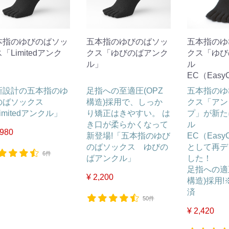
本指のゆびのばソッ
五本指のゆびのばソッ
五本指のゆ
「Limitedアンク
クス「ゆびのばアンク
クス「ゆび
」
ル」
ル
EC（EasyC
新設計の五本指のゆ
足指への至適圧(OPZ
五本指のゆ
のばソックス
構造)採用で、しっか
クス「アン
imitedアンクル」
り矯正はきやすい。 は
プ」が新た
き口が柔らかくなって
ル
,980
新登場!「五本指のゆび
EC（EasyC
のばソックス ゆびの
として再デ
6件
ばアンクル」
した！
足指への適正
¥ 2,200
構造)採用
済
50件
¥ 2,420