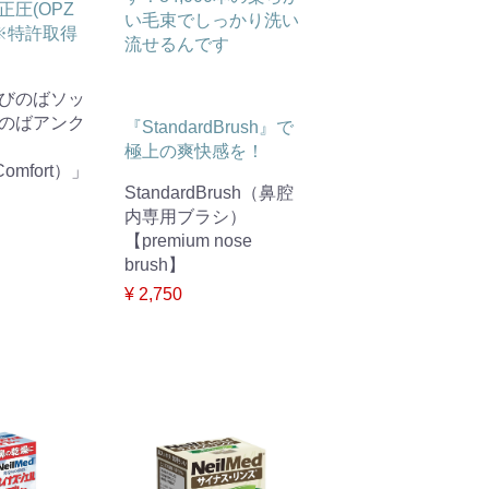
圧(OPZ
い毛束でしっかり洗い
!※特許取得
流せるんです
びのばソッ
のばアンク
『StandardBrush』で
極上の爽快感を！
omfort）」
StandardBrush（鼻腔
内専用ブラシ）
【premium nose
brush】
¥ 2,750