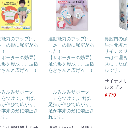
動能力のアップは、
運動能力のアップは、
鼻腔内の保
足」の形に秘密があ
「足」の形に秘密があ
生理食塩水
た！
った！
サイナスジ
サポーターの効果】
【サポーターの効果】
ーは生理食
の形を形成し、足指
足の形を形成し、足指
スにした保
きちんと広げる！！
をきちんと広げる！！
ルです。
サイナスリ
ルスプレー 
ふみふみサポータ
「ふみふみサポータ
¥ 770
」をつけて歩けば、
ー」をつけて歩けば、
指が伸びて広がり、
足指が伸びて広がり、
が本来の形に矯正さ
足が本来の形に矯正さ
ます。
れます。
どもの運動能力を伸
姿勢を矯正し、足腰を