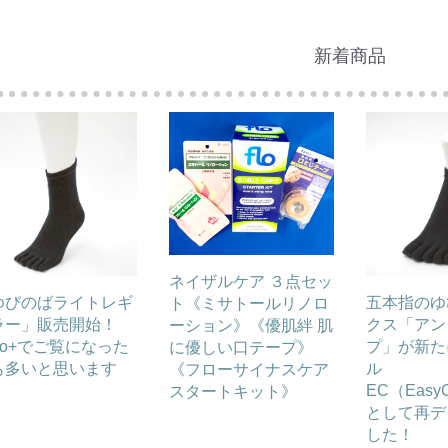
新着商品
ネイザルケア ３点セッ
ゆびのばライトレギ
五本指のゆ
ト《ミサトールリノロ
ラー」販売開始！
クス「アン
ーション》《優肌絆 肌
bo+でご覧になった
プ」が新た
に優しい口テープ》
も多いと思います
ル
《フローサイナスケア
、
EC（EasyC
スタートキット》
として再デ
した！