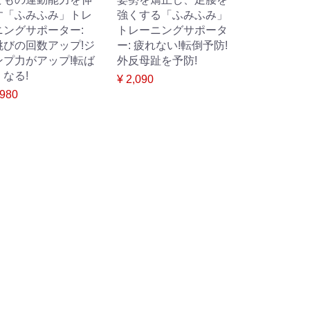
す「ふみふみ」トレ
強くする「ふみふみ」
ニングサポーター:
トレーニングサポータ
跳びの回数アップ!ジ
ー: 疲れない!転倒予防!
ンプ力がアップ!転ば
外反母趾を予防!
なる!
¥ 2,090
,980