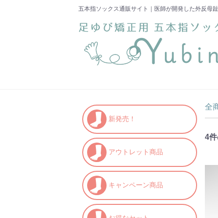
五本指ソックス通販サイト｜医師が開発した外反母趾
全
新発売！
4
件
アウトレット商品
キャンペーン商品
お得なセット