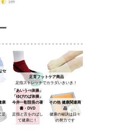
14件
ー
なセ
足育フットケア商品
足指ストレッチでカラダいきいき！
「あいうべ体操」
「ゆびのば体操」
健康
今井一彰院長の著
その他 健康関連商
書・DVD
品
て足
足指と舌をのばし
健康の秘訣は日々
て健康に！
の努力です