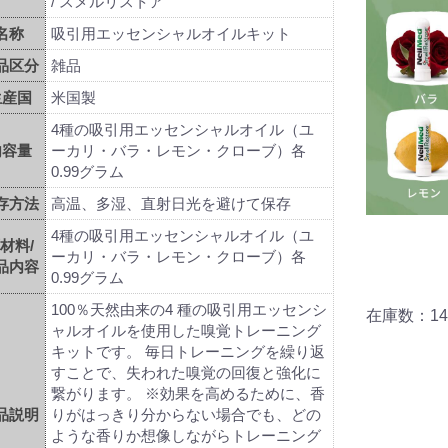
/ スメルリストア
名称
吸引用エッセンシャルオイルキット
品区分
雑品
生産国
米国製
4種の吸引用エッセンシャルオイル（ユ
内容量
ーカリ・バラ・レモン・クローブ）各
0.99グラム
存方法
高温、多湿、直射日光を避けて保存
4種の吸引用エッセンシャルオイル（ユ
材料/
ーカリ・バラ・レモン・クローブ）各
品内容
0.99グラム
100％天然由来の4 種の吸引用エッセンシ
在庫数：14
ャルオイルを使用した嗅覚トレーニング
キットです。 毎日トレーニングを繰り返
すことで、失われた嗅覚の回復と強化に
繋がります。 ※効果を高めるために、香
品説明
りがはっきり分からない場合でも、どの
ような香りか想像しながらトレーニング