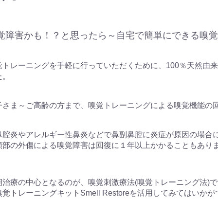
覚障害かも！？と思ったら～自宅で簡単にできる嗅覚
覚トレーニングを手軽に行っていただくために、100％天然由
た。
子さま～ご高齢の方まで、嗅覚トレーニングによる嗅覚機能の
鼻腔炎やアレルギー性鼻炎などで鼻副鼻腔に炎症が原因の場合
頭部の外傷による嗅覚障害は回復に１年以上かかることもあり
期治療の中心となるのが、嗅覚刺激療法(嗅覚トレーニング法)
覚トレーニングキットSmell Restoreを活用してみてはいか