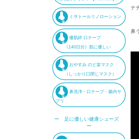
ナ
ミサトールリノローション
鼻
優肌絆 口テープ
《140日分》肌に優しい
おやすみ のど楽マスク
（しっかり口閉じマスク）
鼻洗浄・口テープ・腸内サ
プリ
ー 足に優しい健康シューズ
ー