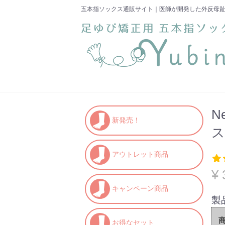
五本指ソックス通販サイト｜医師が開発した外反母
N
新発売！
ス
アウトレット商品
¥ 
キャンペーン商品
製
お得なセット