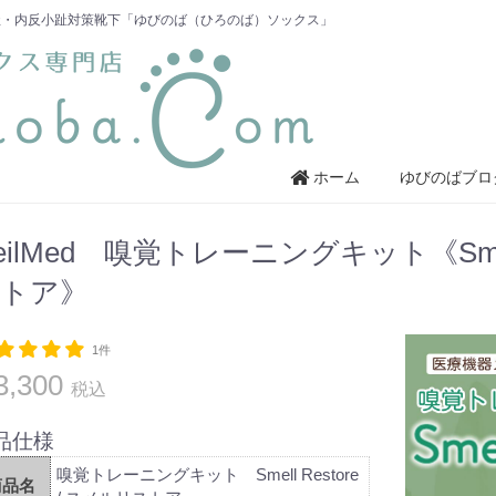
趾・内反小趾対策靴下「ゆびのば（ひろのば）ソックス」
ホーム
ゆびのばブロ
eilMed 嗅覚トレーニングキット《Smel
トア》
1件
3,300
税込
品仕様
嗅覚トレーニングキット Smell Restore
商品名