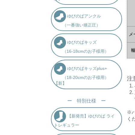
ゆびのばアンクル
（一番強い矯正圧）
メ
ゆびのばキッズ
（16-18cmのお子様用）
ゆびのばキッズplus+
（18-20cmのお子様用）
注
【新】
ー 特別仕様 ー
※
【新発売】ゆびのば ライ
く
トレギュラー