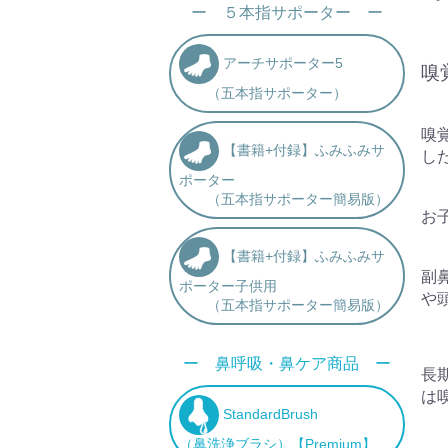
ー ５本指サポーター ー
アーチサポーター5
嗅
（五本指サポーター）
嗅
【書籍+付録】ふみふみサ
し
ポーター
（五本指サポーター簡易版）
お
【書籍+付録】ふみふみサ
副
ポーター子供用
や
（五本指サポーター簡易版）
ー 鼻呼吸・鼻ケア商品 ー
長
は嗅
StandardBrush
（鼻洗浄ブラシ）【Premium】