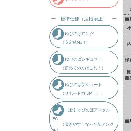
ー 標準仕様（足指矯正） ー
商
ゆびのばロング
（安定感No.1）
ゆびのばレギュラー
保
（初めての方はこれ！）
原
商
ゆびのば新ショート
（サポート力 UP！！）
【新】ゆびのばアンクル
EC
商
（履きやすくなった新アンク
ル）