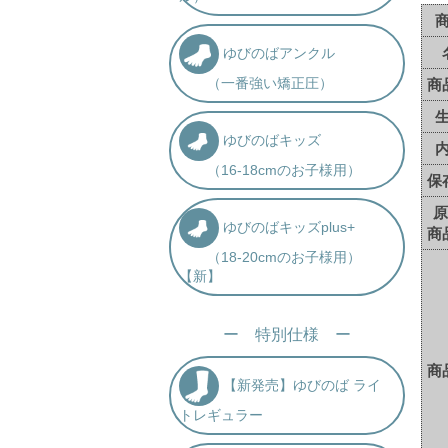
ゆびのばアンクル
（一番強い矯正圧）
商
ゆびのばキッズ
（16-18cmのお子様用）
保
原
ゆびのばキッズplus+
商
（18-20cmのお子様用）
【新】
ー 特別仕様 ー
商
【新発売】ゆびのば ライ
トレギュラー