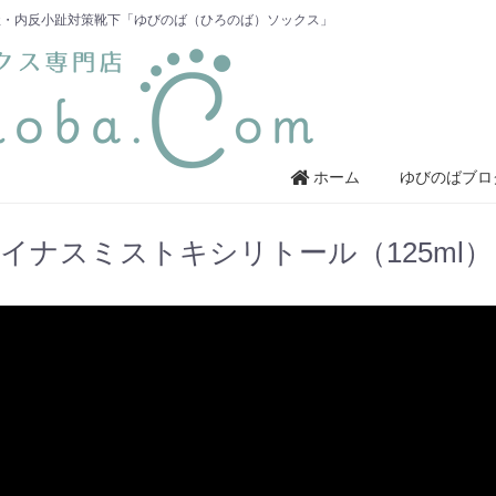
趾・内反小趾対策靴下「ゆびのば（ひろのば）ソックス」
ホーム
ゆびのばブロ
イナスミストキシリトール（125ml）