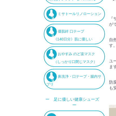
ミサトールリノローション
『
が
優肌絆 口テープ
《140日分》肌に優しい
自
す
おやすみ のど楽マスク
ユ
（しっかり口閉じマスク）
ま
鼻洗浄・口テープ・腸内サ
防
プリ
も
ー 足に優しい健康シューズ
ー