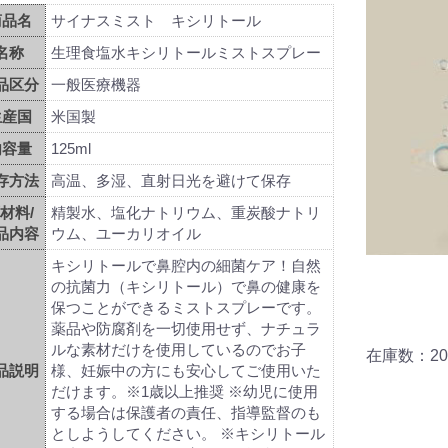
商品名
サイナスミスト キシリトール
名称
生理食塩水キシリトールミストスプレー
品区分
一般医療機器
生産国
米国製
内容量
125ml
存方法
高温、多湿、直射日光を避けて保存
材料/
精製水、塩化ナトリウム、重炭酸ナトリ
品内容
ウム、ユーカリオイル
キシリトールで鼻腔内の細菌ケア！自然
の抗菌力（キシリトール）で鼻の健康を
保つことができるミストスプレーです。
薬品や防腐剤を一切使用せず、ナチュラ
ルな素材だけを使用しているのでお子
在庫数：20
品説明
様、妊娠中の方にも安心してご使用いた
だけます。※1歳以上推奨 ※幼児に使用
する場合は保護者の責任、指導監督のも
としようしてください。 ※キシリトール