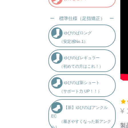
ー 標準仕様（足指矯正） ー
ゆびのばロング
（安定感No.1）
ゆびのばレギュラー
（初めての方はこれ！）
ゆびのば新ショート
（サポート力 UP！！）
【新】ゆびのばアンクル
¥ 
EC
（履きやすくなった新アンク
製
ル）