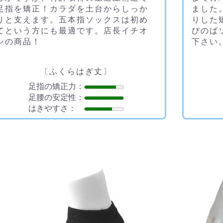
足指を矯正！カラダを土台からしっか
ました
りと支えます。五本指ソックスは初め
りした
てという方にも最適です。店長イチオ
びのば
シの商品！
下さい
〔ふくらはぎ丈〕
足指の矯正力：
足腰の安定性：
はきやすさ：