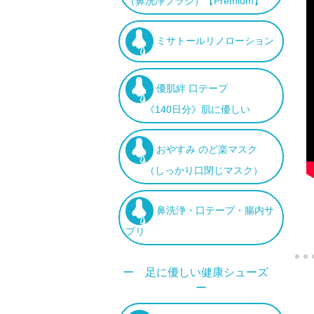
（鼻洗浄ブラシ）【Premium】
ミサトールリノローション
優肌絆 口テープ
《140日分》肌に優しい
おやすみ のど楽マスク
（しっかり口閉じマスク）
鼻洗浄・口テープ・腸内サ
プリ
ー 足に優しい健康シューズ
ー