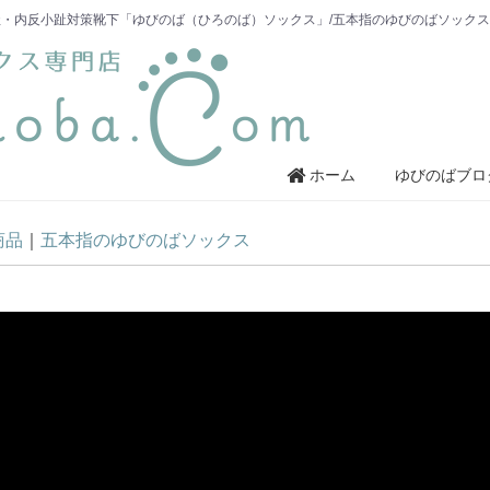
・内反小趾対策靴下「ゆびのば（ひろのば）ソックス」/五本指のゆびのばソック
ホーム
ゆびのばブロ
商品
五本指のゆびのばソックス