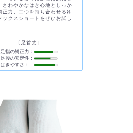
。さわやかなはき心地としっか
矯正力、二つを持ち合わせるゆ
ソックスショートをぜひお試し
。
〔足首丈〕
足指の矯正力：
足腰の安定性：
はきやすさ：